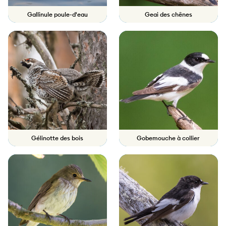
Gallinule poule-d'eau
Geai des chênes
Gélinotte des bois
Gobemouche à collier