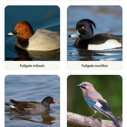
Fuligule milouin
Fuligule morillon