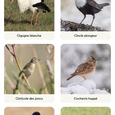
Cigogne blanche
Cincle plongeur
Cisticole des joncs
Cochevis huppé