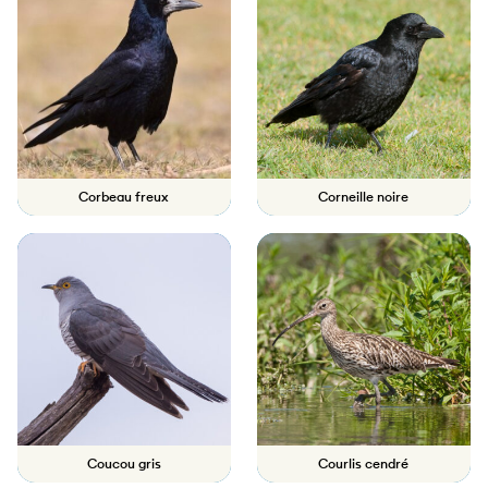
Corbeau freux
Corneille noire
Coucou gris
Courlis cendré