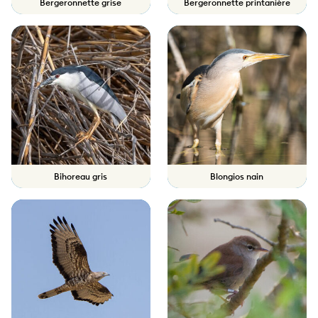
Bergeronnette grise
Bergeronnette printanière
Bihoreau gris
Blongios nain