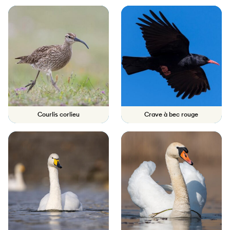
Courlis corlieu
Crave à bec rouge