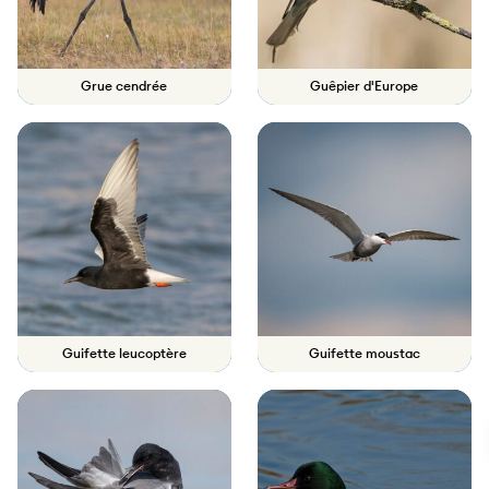
Grue cendrée
Guêpier d'Europe
Guifette leucoptère
Guifette moustac