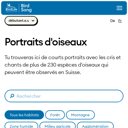
Aller au contenu
Togg
Navig
débutant.e.s
De
Fr
Portraits d'oiseaux
Tu trouveras ici de courts portraits avec les cris et
chants de plus de 230 espèces d'oiseaux qui
peuvent être observés en Suisse.
Filtre
Tous les habitats
Forêt
Montagne
Zone humide
Milieu agricole
Agglomération