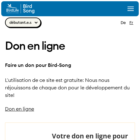
Aller au contenu
Togg
Navig
débutant.e.s
De
Fr
Don en ligne
Faire un don pour Bird-Song
L'utilisation de ce site est gratuite: Nous nous
réjouissons de chaque don pour le développement du
site!
Don en ligne