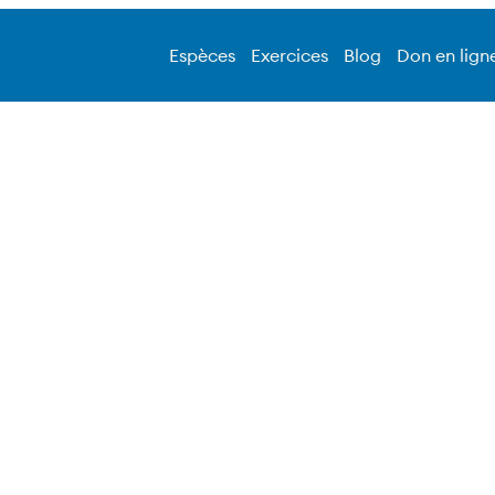
Espèces
Exercices
Blog
Don en lign