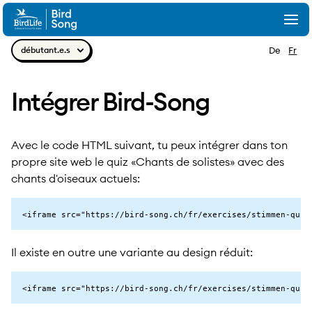
Aller au contenu
Togg
Navig
débutant.e.s
De
Fr
Intégrer Bird-Song
Avec le code HTML suivant, tu peux intégrer dans ton
propre site web le quiz «Chants de solistes» avec des
chants d'oiseaux actuels:
<iframe src="https://bird-song.ch/fr/exercises/stimmen-quiz
Il existe en outre une variante au design réduit:
<iframe src="https://bird-song.ch/fr/exercises/stimmen-quiz