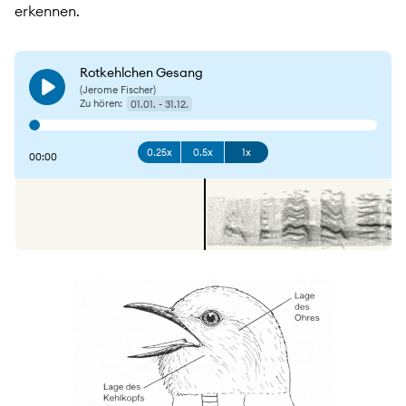
erkennen.
Rotkehlchen Gesang
(Jerome Fischer)
Play
Zu hören:
01.01. - 31.12.
0.25x
0.5x
1x
00:00