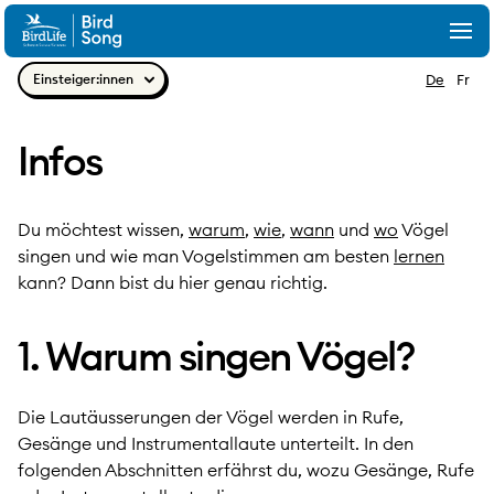
Zum Inhalt springen
Togg
Navig
Einsteiger:innen
De
Fr
Infos
Du möchtest wissen,
warum
,
wie
,
wann
und
wo
Vögel
singen und wie man Vogelstimmen am besten
lernen
kann? Dann bist du hier genau richtig.
1. Warum singen Vögel?
Die Lautäusserungen der Vögel werden in Rufe,
Gesänge und Instrumentallaute unterteilt. In den
folgenden Abschnitten erfährst du, wozu Gesänge, Rufe