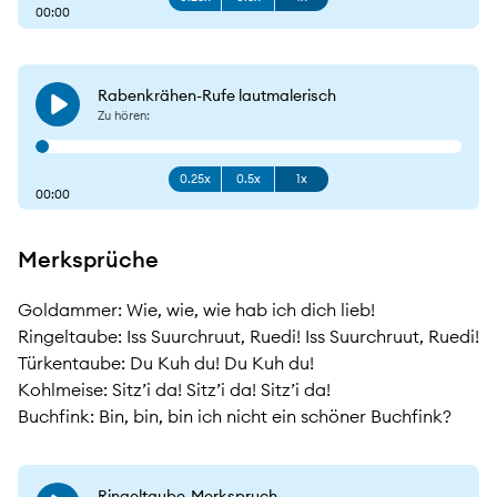
00:00
Rabenkrähen-Rufe lautmalerisch
Play
Zu hören:
0.25x
0.5x
1x
00:00
Merksprüche
Goldammer:
Wie, wie, wie hab ich dich lieb!
Ringeltaube:
Iss Suurchruut, Ruedi! Iss Suurchruut, Ruedi!
Türkentaube:
Du Kuh du! Du Kuh du!
Kohlmeise:
Sitz’i da! Sitz’i da! Sitz’i da!
Buchfink:
Bin, bin, bin ich nicht ein schöner Buchfink?
Ringeltaube-Merkspruch