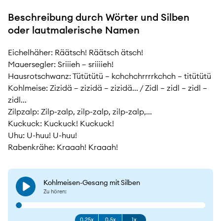
Beschreibung durch Wörter und Silben
oder lautmalerische Namen
Eichelhäher:
Räätsch! Räätsch ätsch!
Mauersegler:
Sriiieh – sriiiieh!
Hausrotschwanz:
Tütütütü – kchchchrrrrkchch – titütütü
Kohlmeise:
Zizidä – zizidä – zizidä... / Zidl – zidl – zidl –
zidl...
Zilpzalp:
Zilp-zalp, zilp-zalp, zilp-zalp,...
Kuckuck:
Kuckuck! Kuckuck!
Uhu:
U-huu! U-huu!
Rabenkrähe:
Kraaah! Kraaah!
Kohlmeisen-Gesang mit Silben
Play
Zu hören:
0.25x
0.5x
1x