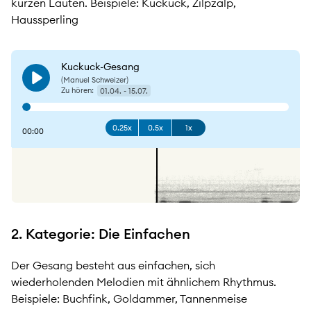
kurzen Lauten. Beispiele: Kuckuck, Zilpzalp,
Haussperling
Kuckuck-Gesang
(Manuel Schweizer)
Play
Zu hören:
01.04. - 15.07.
0.25x
0.5x
1x
00:00
2. Kategorie: Die Einfachen
Der Gesang besteht aus einfachen, sich
wiederholenden Melodien mit ähnlichem Rhythmus.
Beispiele: Buchfink, Goldammer, Tannenmeise