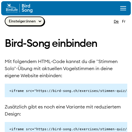
Zum Inhalt springen
Togg
Navig
Einsteiger:innen
De
Fr
Bird-Song einbinden
Mit folgendem HTML-Code kannst du die "Stimmen
Solo"-Übung mit aktuellen Vogelstimmen in deine
eigene Website einbinden:
<iframe src="https://bird-song.ch/exercises/stimmen-quiz/ak
Zusätzlich gibt es noch eine Variante mit reduziertem
Design:
<iframe src="https://bird-song.ch/exercises/stimmen-quiz/ak